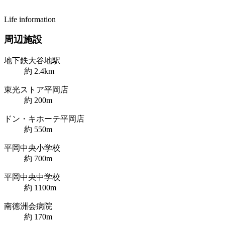
Life information
周辺施設
地下鉄大谷地駅
約 2.4km
東光ストア平岡店
約 200m
ドン・キホーテ平岡店
約 550m
平岡中央小学校
約 700m
平岡中央中学校
約 1100m
南徳洲会病院
約 170m