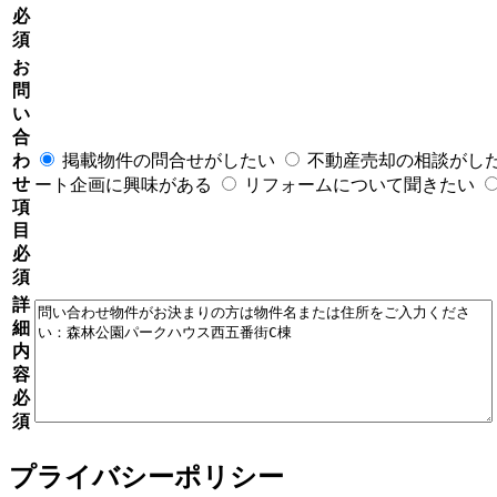
必
須
お
問
い
合
わ
掲載物件の問合せがしたい
不動産売却の相談がし
せ
ート企画に興味がある
リフォームについて聞きたい
項
目
必
須
詳
細
内
容
必
須
プライバシーポリシー