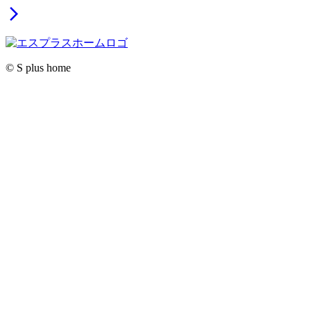
arrow_forward_ios
© S plus home