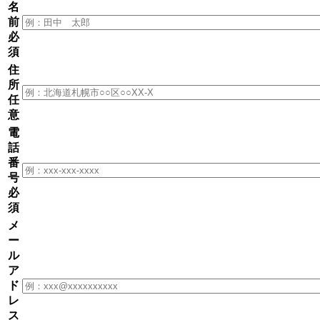
名
前
必
須
住
所
任
意
電
話
番
号
必
須
メ
ー
ル
ア
ド
レ
ス