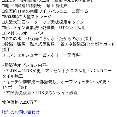
□2LDK 専有面積75.22㎡（新築時3LDKを変更）
□地上15階建15階部分 最上階住戸
□全室約11ｍの南側ワイドバルコニーに面する
□約0.9帖の大型ストレージ
□人造大理石ワークトップ天板採用キッチン
□ビルトイン食器洗い乾燥機、UTシンク採用
□TV付フルオートバス
□全ての水回り設備に浄活水「たからの水」採用
□給湯・暖房・温水式床暖房 省エネ給湯器[Fact(都市ガス)]
採用
□コンシェルジュサービスあり（一部有料）
~新築時オプション内容~
・3LDK→2LDK変更・アクセントクロス採用・バルコニー
タイル施工
・キッチン前収納一部撤去し、オープンキッチンへ変更・
TVボード造作
・玄関姿見設置・LDKダウンライト設置
物件価格
7,250
万円
物件のお問い合わせ