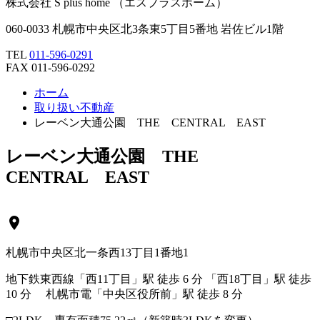
株式会社 S plus home
（エスプラスホーム）
060-0033 札幌市中央区北3条東5丁目5番地 岩佐ビル1階
TEL
011-596-0291
FAX 011-596-0292
ホーム
取り扱い不動産
レーベン大通公園 THE CENTRAL EAST
レーベン大通公園 THE
CENTRAL EAST
location_on
札幌市中央区北一条西13丁目1番地1
地下鉄東西線「西11丁目」駅 徒歩 6 分 「西18丁目」駅 徒歩
10 分 札幌市電「中央区役所前」駅 徒歩 8 分