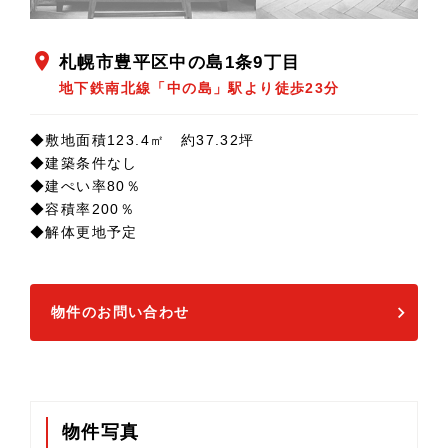
location_on
札幌市豊平区中の島1条9丁目
地下鉄南北線「中の島」駅より徒歩23分
◆敷地面積123.4㎡ 約37.32坪
◆建築条件なし
◆建ぺい率80％
◆容積率200％
◆解体更地予定
物件のお問い合わせ
物件写真