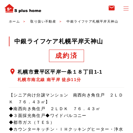
email
ホーム
取り扱い不動産
中銀ライフケア札幌平岸天神山
中銀ライフケア札幌平岸天神山
成約済
location_on
札幌市豊平区平岸一条１８丁目1-1
札幌市南北線 南平岸 徒歩11分
【シニア向け分譲マンション 南西向き角住戸 ２ＬＤ
Ｋ ７６．４３㎡】
◆南西向き角住戸 ２ＬＤＫ ７６．４３㎡
◆３面採光角住戸◆ワイドバルコニー
◆都市ガス（ＴＥＳ）
◆カウンターキッチン・ＩＨクッキングヒーター・浄水