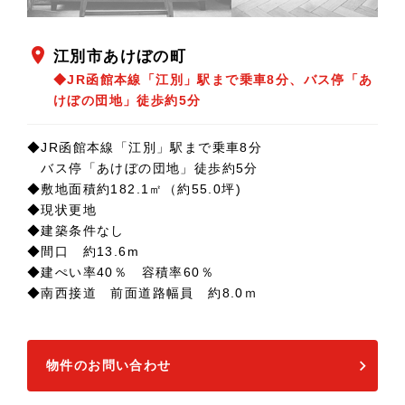
location_on
江別市あけぼの町
◆JR函館本線「江別」駅まで乗車8分、バス停「あ
けぼの団地」徒歩約5分
◆JR函館本線「江別」駅まで乗車8分
バス停「あけぼの団地」徒歩約5分
◆敷地面積約182.1㎡（約55.0坪)
◆現状更地
◆建築条件なし
◆間口 約13.6m
◆建ぺい率40％ 容積率60％
◆南西接道 前面道路幅員 約8.0ｍ
物件のお問い合わせ