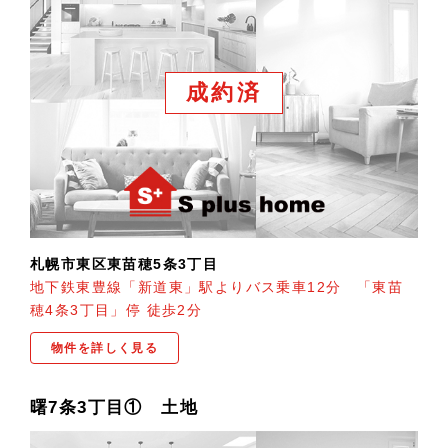
成約済
札幌市東区東苗穂5条3丁目
地下鉄東豊線「新道東」駅よりバス乗車12分 「東苗
穂4条3丁目」停 徒歩2分
物件を詳しく見る
曙7条3丁目① 土地