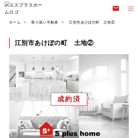
email
ホーム
取り扱い不動産
江別市あけぼの町 土地②
江別市あけぼの町 土地②
成約済