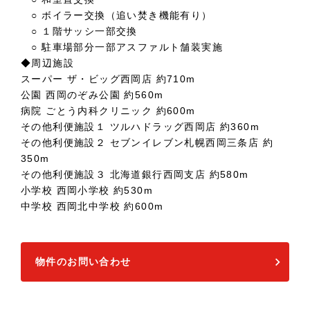
○ ボイラー交換（追い焚き機能有り）
○ １階サッシ一部交換
○ 駐車場部分一部アスファルト舗装実施
◆周辺施設
スーパー ザ・ビッグ西岡店 約710m
公園 西岡のぞみ公園 約560m
病院 ごとう内科クリニック 約600m
その他利便施設１ ツルハドラッグ西岡店 約360m
その他利便施設２ セブンイレブン札幌西岡三条店 約
350m
その他利便施設３ 北海道銀行西岡支店 約580m
小学校 西岡小学校 約530m
中学校 西岡北中学校 約600m
物件のお問い合わせ