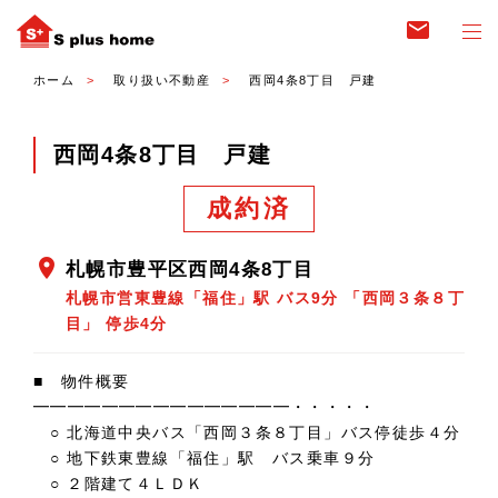
email
ホーム
取り扱い不動産
西岡4条8丁目 戸建
西岡4条8丁目 戸建
成約済
location_on
札幌市豊平区西岡4条8丁目
札幌市営東豊線「福住」駅 バス9分 「西岡３条８丁
目」 停歩4分
■ 物件概要
━━━━━━━━━━━━━━━・・・・・
○ 北海道中央バス「西岡３条８丁目」バス停徒歩４分
○ 地下鉄東豊線「福住」駅 バス乗車９分
○ ２階建て４ＬＤＫ