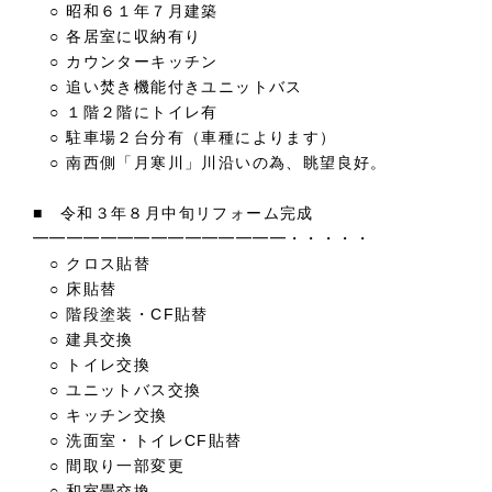
○ 昭和６１年７月建築
○ 各居室に収納有り
○ カウンターキッチン
○ 追い焚き機能付きユニットバス
○ １階２階にトイレ有
○ 駐車場２台分有（車種によります）
○ 南西側「月寒川」川沿いの為、眺望良好。
■ 令和３年８月中旬リフォーム完成
━━━━━━━━━━━━━━━・・・・・
○ クロス貼替
○ 床貼替
○ 階段塗装・CF貼替
○ 建具交換
○ トイレ交換
○ ユニットバス交換
○ キッチン交換
○ 洗面室・トイレCF貼替
○ 間取り一部変更
○ 和室畳交換