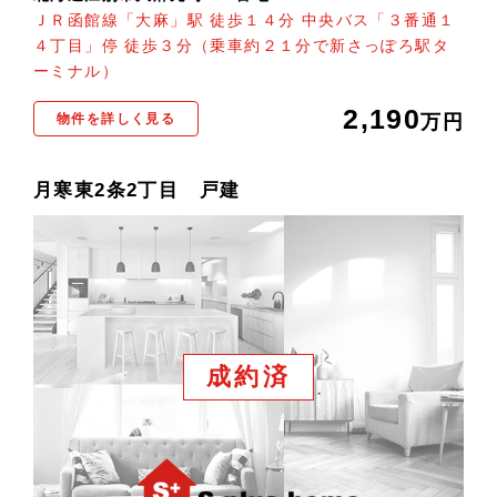
ＪＲ函館線「大麻」駅 徒歩１４分 中央バス「３番通１
４丁目」停 徒歩３分（乗車約２１分で新さっぽろ駅タ
ーミナル）
2,190
物件を詳しく見る
万円
月寒東2条2丁目 戸建
成約済