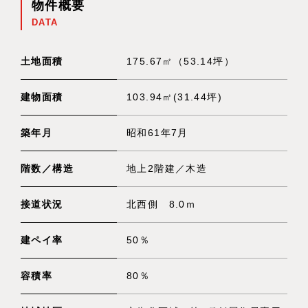
物件概要
DATA
土地面積
175.67㎡（53.14坪）
建物面積
103.94㎡(31.44坪)
築年月
昭和61年7月
階数／構造
地上2階建／木造
接道状況
北西側 8.0ｍ
建ペイ率
50％
容積率
80％