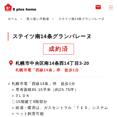
email
ホーム
取り扱い不動産
ステイツ南14条グランバレーヌ
ステイツ南14条グランバレーヌ
成約済
location_on
札幌市中央区南14条西14丁目3-20
札幌市電「西線14条」停 徒歩1分
○ 札幌市電「西線14条」停 徒歩1分
○ 専有面積85.15平米（約25.75坪）
○ 3ＬＤＫ
〇15階建て9階部分
○ 給湯・暖房は、ガスセントラル「ＴＥＳ」システム
○ ペット飼育可能