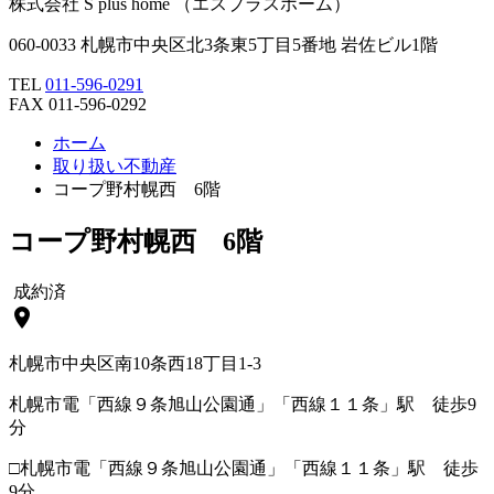
株式会社 S plus home
（エスプラスホーム）
060-0033 札幌市中央区北3条東5丁目5番地 岩佐ビル1階
TEL
011-596-0291
FAX 011-596-0292
ホーム
取り扱い不動産
コープ野村幌西 6階
コープ野村幌西 6階
成約済
location_on
札幌市中央区南10条西18丁目1-3
札幌市電「西線９条旭山公園通」「西線１１条」駅 徒歩9
分
□札幌市電「西線９条旭山公園通」「西線１１条」駅 徒歩
9分