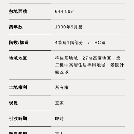
敷地面積
644.89㎡
築年数
1990年9月築
階数/構造
4階建1階部分 / RC造
地域地区
準住居地域・27ｍ高度地区・第
二種中高層住居専用地域・景観計
画区域
土地権利
所有権
現況
空家
引渡時期
即時
取引形態
売主