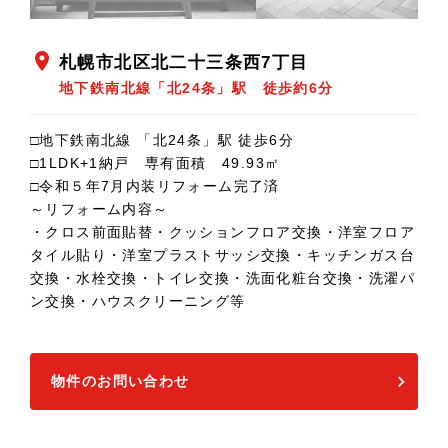
location_on
札幌市北区北二十三条西7丁目
地下鉄南北線「北24条」駅 徒歩約6分
□地下鉄南北線 「北24条」駅 徒歩6分
□1LDK+1納戸 専有面積 49.93㎡
□令和５年7月内装リフォーム完了済
～リフォーム内容～
・クロス前面貼替・クッションフロア交換・洋室フロア
タイル貼り・洋室プラストサッシ交換・キッチンガス台
交換・水栓交換・トイレ交換・洗面化粧台交換・洗濯パ
ン交換・ハウスクリーニング等
物件のお問い合わせ