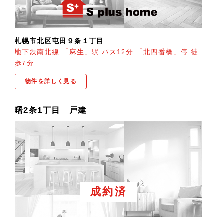
札幌市北区屯田９条１丁目
地下鉄南北線 「麻生」駅 バス12分 「北四番橋」停 徒
歩7分
物件を詳しく見る
曙2条1丁目 戸建
成約済