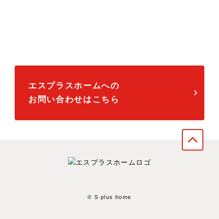
「不動産売却について」「不動産買取について」
「当社について」など、
お困りごとがございましたら何でもご相談くださ
い。
エスプラスホームへの
お問い合わせはこちら
arrow_forward_ios
© S plus home