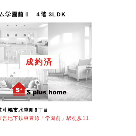
ム学園前Ⅱ 4階 3LDK
成約済
道札幌市水車町8丁目
市営地下鉄東豊線「学園前」駅徒歩11