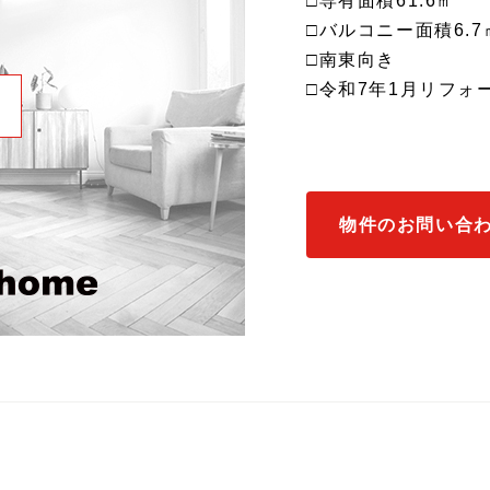
□専有面積61.6㎡
□バルコニー面積6.7
□南東向き
□令和7年1月リフォ
物件のお問い合