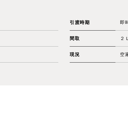
）
引渡時期
即
間取
２
現況
空