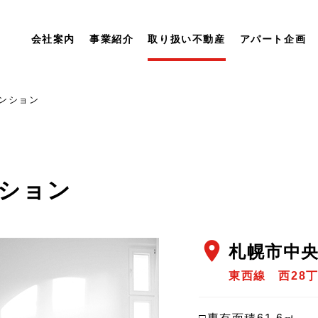
会社案内
事業紹介
取り扱い不動産
アパート企画
ンション
ション
location_on
札幌市中
東西線 西28