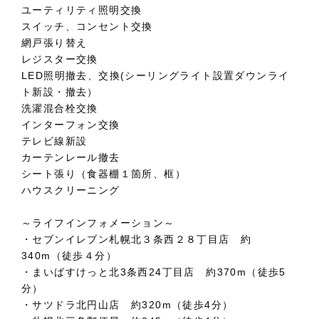
ユーティリティ照明交換
スイッチ、コンセント交換
網戸張り替え
レジスター交換
LED照明撤去、交換(シーリングライト設置ダウンライ
ト新設・撤去）
洗濯混合栓交換
インターフォン交換
テレビ線新設
カーテンレール撤去
シート張り（食器棚１箇所、框）
ハウスクリーニング
～ライフインフォメーション～
・セブンイレブン札幌北３条西２８丁目店 約
340m（徒歩４分）
・まいばすけっと北3条西24丁目店 約370m（徒歩5
分）
・サツドラ北円山店 約320m（徒歩4分）