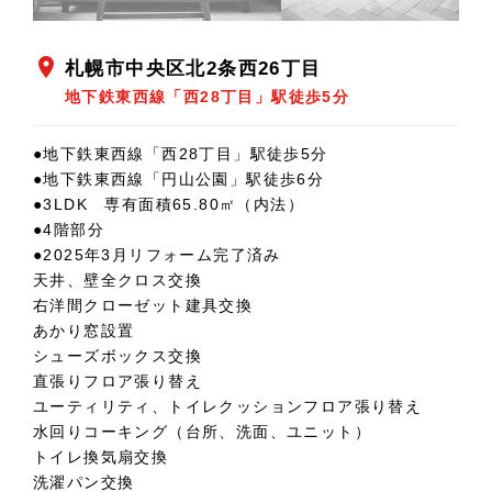
location_on
札幌市中央区北2条西26丁目
地下鉄東西線「西28丁目」駅徒歩5分
●地下鉄東西線「西28丁目」駅徒歩5分
●地下鉄東西線「円山公園」駅徒歩6分
●3LDK 専有面積65.80㎡（内法）
●4階部分
●2025年3月リフォーム完了済み
天井、壁全クロス交換
右洋間クローゼット建具交換
あかり窓設置
シューズボックス交換
直張りフロア張り替え
ユーティリティ、トイレクッションフロア張り替え
水回りコーキング（台所、洗面、ユニット）
トイレ換気扇交換
洗濯パン交換