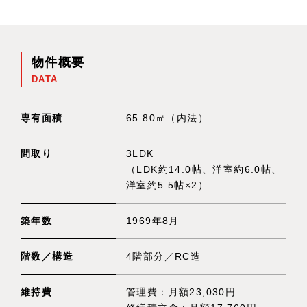
物件概要
DATA
専有面積
65.80㎡（内法）
間取り
3LDK
（LDK約14.0帖、洋室約6.0帖、
洋室約5.5帖×2）
築年数
1969年8月
階数／構造
4階部分／RC造
維持費
管理費：月額23,030円