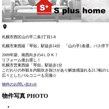
location_on
札幌市西区山の手二条3丁目1-8
札幌市東西線「琴似」駅徒歩14分 「山の手1条通」バス停下
2009年築、南西向きの4ＬＤＫ！
リフォーム後お渡し！
札幌市営東西線「琴似」駅徒歩1分
こだわりの外観＆内観吹き抜けがあり解放感溢れる21.7帖のＬ
広々としたバルコニーも完備☆
物件のお問い合わせ
物件写真
PHOTO