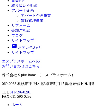
事業紹介
取り扱い不動産
アパート企画
アパート企画事業
賃貸管理事業
リフォーム
売却ご相談
ブログ
サイトマップ
email
お問い合わせ
サイトマップ
エスプラスホームへの
お問い合わせはこちら
株式会社 S plus home
（エスプラスホーム）
060-0033 札幌市中央区北3条東5丁目5番地 岩佐ビル1階
TEL
011-596-0291
FAX 011-596-0292
ホーム