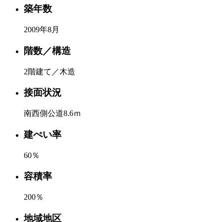
築年数
2009年8月
階数／構造
2階建て／木造
接面状況
南西側公道8.6ｍ
建ぺい率
60％
容積率
200％
地域地区