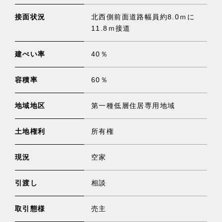
接面状況
北西側前面道路幅員約8.0ｍに
11.8ｍ接道
建ぺい率
40％
容積率
60％
地域地区
第一種低層住居専用地域
土地権利
所有権
現況
空家
引渡し
相談
取引態様
売主