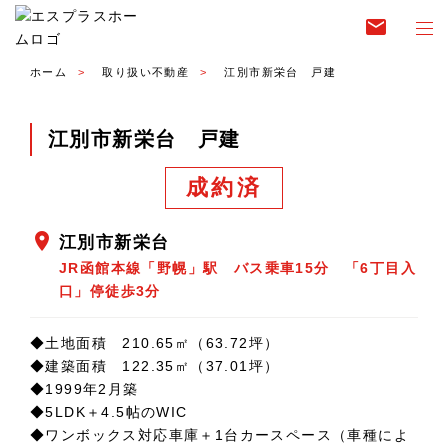
email
ホーム
取り扱い不動産
江別市新栄台 戸建
江別市新栄台 戸建
成約済
location_on
江別市新栄台
JR函館本線「野幌」駅 バス乗車15分 「6丁目入
口」停徒歩3分
◆土地面積 210.65㎡（63.72坪）
◆建築面積 122.35㎡（37.01坪）
◆1999年2月築
◆5LDK＋4.5帖のWIC
◆ワンボックス対応車庫＋1台カースペース（車種によ