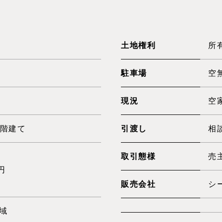
）
土地権利
所
駐車場
空
現況
空
4階建て
引渡し
相
取引態様
売
円
販売会社
シ
域