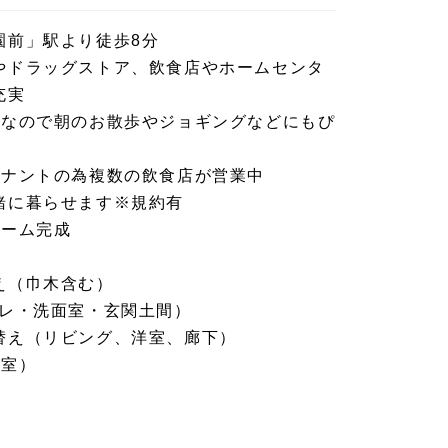
園前」駅より徒歩8分
やドラッグストア、飲食店やホームセンタ
充実
分なので朝のお散歩やジョギングなどにもぴ
テナントの為複数の飲食店が営業中
緒に暮らせます※規約有
ォーム完成
え（巾木含む）
イレ・洗面室・玄関土間）
替え（リビング、洋室、廊下）
2室）