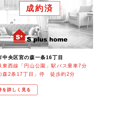
成約済
市中央区宮の森一条16丁目
鉄東西線「円山公園」駅バス乗車7分
の森2条17丁目」停 徒歩約2分
件を詳しく見る