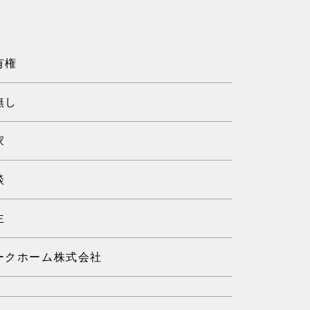
有権
無し
家
談
主
ークホーム株式会社