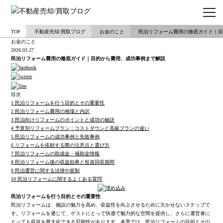
TOP
不動産売却/買取ブログ
お金のこと
民泊リフォーム費用の徹底ガイド｜
お金のこと
2026.03.27
民泊リフォーム費用の徹底ガイド｜目的から費用、成功事例まで解説
目次
1
民泊リフォームを行う目的とその重要性
2
民泊リフォーム費用の相場と内訳
3
民泊向けリフォームのポイントと成功の秘訣
4
予算別リフォームプラン：コストダウンと高級プランの違い
5
民泊リフォームの成功事例と失敗事例
6
リフォームを依頼する際の注意点と選び方
7
民泊リフォームの助成金・補助金情報
8
民泊リフォーム後の収益効果と投資回収期間
9
民泊運営に関する法律や規制
10
民泊リフォームに関するよくある質問
民泊リフォームを行う目的とその重要性
民泊リフォームは、施設の魅力を高め、収益性を向上させるために欠かせないステップで
す。リフォームを通じて、ゲストにとって快適で魅力的な空間を提供し、さらに運営者に
とっても収益を最大化できる可能性があります。本章では、民泊リフォームの目的とその