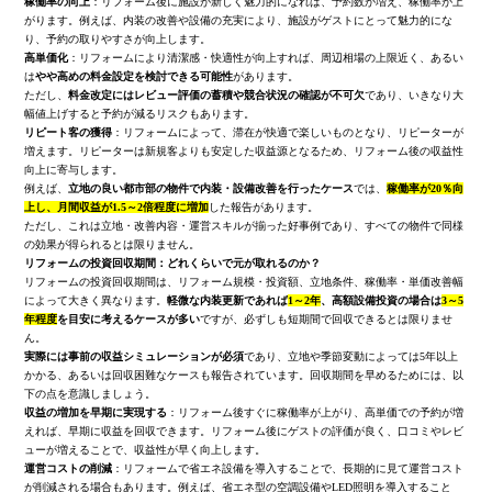
稼働率の向上
：リフォーム後に施設が新しく魅力的になれば、予約数が増え、稼働率が上
がります。例えば、内装の改善や設備の充実により、施設がゲストにとって魅力的にな
り、予約の取りやすさが向上します。
高単価化
：リフォームにより清潔感・快適性が向上すれば、周辺相場の上限近く、あるい
は
やや高めの料金設定を検討できる可能性
があります。
ただし、
料金改定にはレビュー評価の蓄積や競合状況の確認が不可欠
であり、いきなり大
幅値上げすると予約が減るリスクもあります。
リピート客の獲得
：リフォームによって、滞在が快適で楽しいものとなり、リピーターが
増えます。リピーターは新規客よりも安定した収益源となるため、リフォーム後の収益性
向上に寄与します。
例えば、
立地の良い都市部の物件で内装・設備改善を行ったケース
では、
稼働率が20％向
上し、月間収益が1.5～2倍程度に増加
した報告があります。
ただし、これは立地・改善内容・運営スキルが揃った好事例であり、すべての物件で同様
の効果が得られるとは限りません。
リフォームの投資回収期間：どれくらいで元が取れるのか？
リフォームの投資回収期間は、リフォーム規模・投資額、立地条件、稼働率・単価改善幅
によって大きく異なります。
軽微な内装更新であれば
1～2年
、高額設備投資の場合は
3～5
年程度
を目安に考えるケースが多い
ですが、必ずしも短期間で回収できるとは限りませ
ん。
実際には事前の収益シミュレーションが必須
であり、立地や季節変動によっては5年以上
かかる、あるいは回収困難なケースも報告されています。回収期間を早めるためには、以
下の点を意識しましょう。
収益の増加を早期に実現する
：リフォーム後すぐに稼働率が上がり、高単価での予約が増
えれば、早期に収益を回収できます。リフォーム後にゲストの評価が良く、口コミやレビ
ューが増えることで、収益性が早く向上します。
運営コストの削減
：リフォームで省エネ設備を導入することで、長期的に見て運営コスト
が削減される場合もあります。例えば、省エネ型の空調設備やLED照明を導入すること