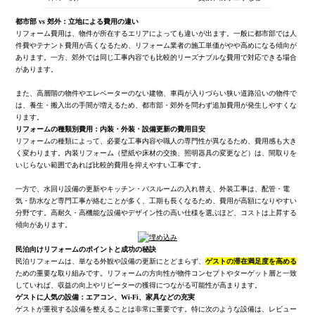
都市部 vs 郊外：立地による費用の違い
リフォーム費用は、物件が所在するエリアによっても違いが出ます。一般に都市部では人
件費やテナント費用が高くなるため、リフォーム業者の施工単価がやや高めになる傾向が
あります。一方、郊外では同じ工事内容でも比較的リーズナブルな費用で対応できる場合
があります。
また、高層階の物件やエレベーターのない建物、車両が入りづらい狭い道路沿いの物件で
は、養生・搬入出の手間が増えるため、都市部・郊外を問わず追加費用が発生しやすくな
ります。
リフォームの種類別費用：内装・外装・設備更新の費用目安
リフォームの種類によって、必要な工事内容や職人の専門性が異なるため、費用感も大き
く変わります。内装リフォーム（壁紙や床材の交換、照明器具の変更など）は、間取りを
いじらない範囲であれば比較的費用を抑えやすい工事です。
一方で、水回り設備の更新やキッチン・バスルームの入れ替え、外装工事は、配管・電
気・防水など専門工事が絡むことが多く、工期も長くなるため、費用が高額になりやすい
分野です。高耐久・高機能な設備やデザイン性の高い仕様を選ぶほど、コストは上昇する
傾向があります。
民泊向けリフォームのポイントと成功の秘訣
民泊リフォームは、単なる外観や設備の更新にとどまらず、
ゲストの滞在満足度を高める
ための重要な取り組みです。リフォームの方向性が物件コンセプトやターゲット層と一致
していれば、収益の向上やリピーターの獲得につながる可能性が高まります。
ゲストに人気の設備：エアコン、Wi-Fi、家具などの充実
ゲストが重視する設備を整えることは非常に重要です。特に次のような設備は、レビュー