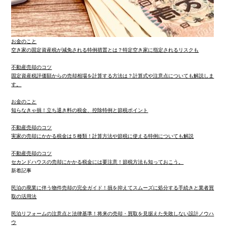
お金のこと
空き家の固定資産税が減免される特例措置とは？特定空き家に指定されるリスクも
不動産売却のコツ
固定資産税評価額からの売却相場を計算する方法は？計算式や注意点についても解説しま
す。
お金のこと
知らなきゃ損！立ち退き料の税金、控除特例と節税ポイント
不動産売却のコツ
実家の売却にかかる税金は５種類！計算方法や節税に使える特例についても解説
不動産売却のコツ
セカンドハウスの売却にかかる税金には要注意！節税方法も知っておこう。
新着記事
民泊の廃業に伴う物件売却の完全ガイド！損を抑えてスムーズに処分する手続きと業者買
取の活用法
民泊リフォームの注意点と法律基準！将来の売却・買取を見据えた失敗しない設計ノウハ
ウ