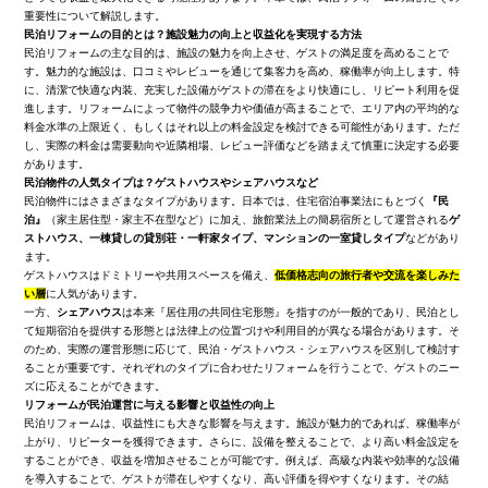
重要性について解説します。
民泊リフォームの目的とは？施設魅力の向上と収益化を実現する方法
民泊リフォームの主な目的は、施設の魅力を向上させ、ゲストの満足度を高めることで
す。魅力的な施設は、口コミやレビューを通じて集客力を高め、稼働率が向上します。特
に、清潔で快適な内装、充実した設備がゲストの滞在をより快適にし、リピート利用を促
進します。リフォームによって物件の競争力や価値が高まることで、エリア内の平均的な
料金水準の上限近く、もしくはそれ以上の料金設定を検討できる可能性があります。ただ
し、実際の料金は需要動向や近隣相場、レビュー評価などを踏まえて慎重に決定する必要
があります。
民泊物件の人気タイプは？ゲストハウスやシェアハウスなど
民泊物件にはさまざまなタイプがあります。日本では、住宅宿泊事業法にもとづく
『民
泊』
（家主居住型・家主不在型など）に加え、旅館業法上の簡易宿所として運営される
ゲ
ストハウス、一棟貸しの貸別荘・一軒家タイプ、マンションの一室貸しタイプ
などがあり
ます。
ゲストハウスはドミトリーや共用スペースを備え、
低価格志向の旅行者や交流を楽しみた
い層
に人気があります。
一方、
シェアハウス
は本来『居住用の共同住宅形態』を指すのが一般的であり、民泊とし
て短期宿泊を提供する形態とは法律上の位置づけや利用目的が異なる場合があります。そ
のため、実際の運営形態に応じて、民泊・ゲストハウス・シェアハウスを区別して検討す
ることが重要です。それぞれのタイプに合わせたリフォームを行うことで、ゲストのニー
ズに応えることができます。
リフォームが民泊運営に与える影響と収益性の向上
民泊リフォームは、収益性にも大きな影響を与えます。施設が魅力的であれば、稼働率が
上がり、リピーターを獲得できます。さらに、設備を整えることで、より高い料金設定を
することができ、収益を増加させることが可能です。例えば、高級な内装や効率的な設備
を導入することで、ゲストが滞在しやすくなり、高い評価を得やすくなります。その結