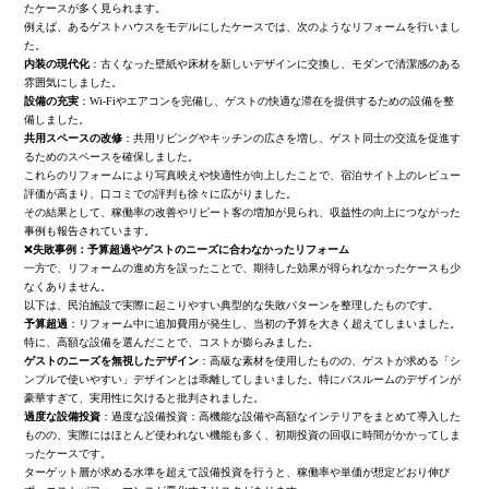
たケースが多く見られます。
例えば、あるゲストハウスをモデルにしたケースでは、次のようなリフォームを行いまし
た。
内装の現代化
：古くなった壁紙や床材を新しいデザインに交換し、モダンで清潔感のある
雰囲気にしました。
設備の充実
：Wi-Fiやエアコンを完備し、ゲストの快適な滞在を提供するための設備を整
備しました。
共用スペースの改修
：共用リビングやキッチンの広さを増し、ゲスト同士の交流を促進す
るためのスペースを確保しました。
これらのリフォームにより写真映えや快適性が向上したことで、宿泊サイト上のレビュー
評価が高まり、口コミでの評判も徐々に広がりました。
その結果として、稼働率の改善やリピート客の増加が見られ、収益性の向上につながった
事例も報告されています。
❌失敗事例：予算超過やゲストのニーズに合わなかったリフォーム
一方で、リフォームの進め方を誤ったことで、期待した効果が得られなかったケースも少
なくありません。
以下は、民泊施設で実際に起こりやすい典型的な失敗パターンを整理したものです。
予算超過
：リフォーム中に追加費用が発生し、当初の予算を大きく超えてしまいました。
特に、高額な設備を選んだことで、コストが膨らみました。
ゲストのニーズを無視したデザイン
：高級な素材を使用したものの、ゲストが求める「シ
ンプルで使いやすい」デザインとは乖離してしまいました。特にバスルームのデザインが
豪華すぎて、実用性に欠けると批判されました。
過度な設備投資
：過度な設備投資：高機能な設備や高額なインテリアをまとめて導入した
ものの、実際にはほとんど使われない機能も多く、初期投資の回収に時間がかかってしま
ったケースです。
ターゲット層が求める水準を超えて設備投資を行うと、稼働率や単価が想定どおり伸び