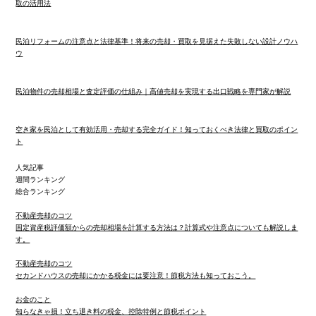
取の活用法
民泊リフォームの注意点と法律基準！将来の売却・買取を見据えた失敗しない設計ノウハ
ウ
民泊物件の売却相場と査定評価の仕組み｜高値売却を実現する出口戦略を専門家が解説
空き家を民泊として有効活用・売却する完全ガイド！知っておくべき法律と買取のポイン
ト
人気記事
週間ランキング
総合ランキング
不動産売却のコツ
固定資産税評価額からの売却相場を計算する方法は？計算式や注意点についても解説しま
す。
不動産売却のコツ
セカンドハウスの売却にかかる税金には要注意！節税方法も知っておこう。
お金のこと
知らなきゃ損！立ち退き料の税金、控除特例と節税ポイント