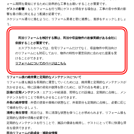
ォーム期間を最短にするために効率的な工事をお願いすることが重要です。
ゲストの影響
：もしリフォームを行う間にゲストが滞在する場合は、工事の音や作業の影
響を最小限に抑えるよう配慮が必要です。
スケジュール通りに進むように、リフォーム業者と密に連携し、進捗をチェックしましょ
う。
民泊リフォームを検討する際は、民泊や収益物件の改修実績がある会社に
依頼することが重要です。
エスプラスホームでは、住宅リフォームだけでなく、収益物件や民泊向け
のリフォームにも対応しており、物件の特性や運営目的に合わせた提案を受
けることができます。
リフォームについてのページはこちら
リフォーム後の維持費と定期的なメンテナンスについて
リフォーム後も施設を長期的に運営していくためには、維持費と定期的なメンテナンスが
欠かせません。特に設備の劣化や故障を防ぐために、以下の点を考慮します。
設備の定期メンテナンス
：エアコンや給湯器、照明などの設備は、定期的に点検し、メン
テナンスを行うことで長持ちさせることができます。
外装の維持管理
：外壁の塗装や屋根の状態など、外装部分も定期的に点検し、必要に応じ
て修繕を行いましょう。
清掃と衛生管理
：民泊では、常に清潔な状態を保つことが求められます。リフォーム後も
定期的な清掃や消毒が必要です。
定期的なメンテナンスを行うことで、施設の価値を維持し、ゲストにとって常に快適な滞
在を提供できます。
民泊リフォームの助成金・補助金情報