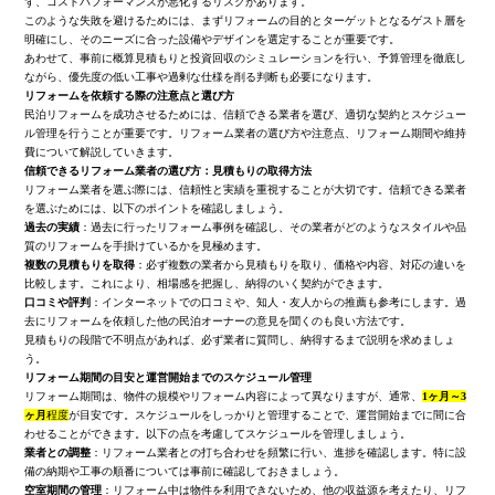
ず、コストパフォーマンスが悪化するリスクがあります。
このような失敗を避けるためには、まずリフォームの目的とターゲットとなるゲスト層を
明確にし、そのニーズに合った設備やデザインを選定することが重要です。
あわせて、事前に概算見積もりと投資回収のシミュレーションを行い、予算管理を徹底し
ながら、優先度の低い工事や過剰な仕様を削る判断も必要になります。
リフォームを依頼する際の注意点と選び方
民泊リフォームを成功させるためには、信頼できる業者を選び、適切な契約とスケジュー
ル管理を行うことが重要です。リフォーム業者の選び方や注意点、リフォーム期間や維持
費について解説していきます。
信頼できるリフォーム業者の選び方：見積もりの取得方法
リフォーム業者を選ぶ際には、信頼性と実績を重視することが大切です。信頼できる業者
を選ぶためには、以下のポイントを確認しましょう。
過去の実績
：過去に行ったリフォーム事例を確認し、その業者がどのようなスタイルや品
質のリフォームを手掛けているかを見極めます。
複数の見積もりを取得
：必ず複数の業者から見積もりを取り、価格や内容、対応の違いを
比較します。これにより、相場感を把握し、納得のいく契約ができます。
口コミや評判
：インターネットでの口コミや、知人・友人からの推薦も参考にします。過
去にリフォームを依頼した他の民泊オーナーの意見を聞くのも良い方法です。
見積もりの段階で不明点があれば、必ず業者に質問し、納得するまで説明を求めましょ
う。
リフォーム期間の目安と運営開始までのスケジュール管理
リフォーム期間は、物件の規模やリフォーム内容によって異なりますが、通常、
1ヶ月～3
ヶ月
程度
が目安です。スケジュールをしっかりと管理することで、運営開始までに間に合
わせることができます。以下の点を考慮してスケジュールを管理しましょう。
業者との調整
：リフォーム業者との打ち合わせを頻繁に行い、進捗を確認します。特に設
備の納期や工事の順番については事前に確認しておきましょう。
空室期間の管理
：リフォーム中は物件を利用できないため、他の収益源を考えたり、リフ