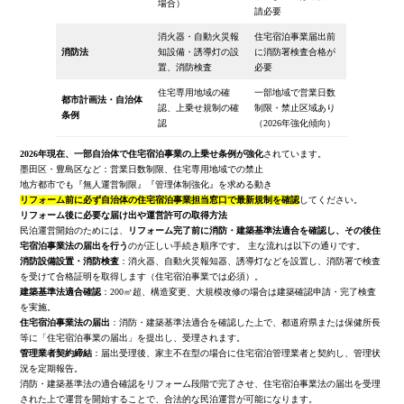
場合）
請必要
消火器・自動火災報
住宅宿泊事業届出前
消防法
知設備・誘導灯の設
に消防署検査合格が
置、消防検査
必要
住宅専用地域の確
一部地域で営業日数
都市計画法・自治体
認、上乗せ規制の確
制限・禁止区域あり
条例
認
（2026年強化傾向）
2026年現在、一部自治体で住宅宿泊事業の上乗せ条例が強化
されています。
墨田区・豊島区など：営業日数制限、住宅専用地域での禁止
地方都市でも『無人運営制限』『管理体制強化』を求める動き
リフォーム前に必ず自治体の住宅宿泊事業担当窓口で最新規制を確認
してください。
リフォーム後に必要な届け出や運営許可の取得方法
民泊運営開始のためには、
リフォーム完了前に消防・建築基準法適合を確認し、その後住
宅宿泊事業法の届出を行う
のが正しい手続き順序です。 主な流れは以下の通りです。
消防設備設置・消防検査
：消火器、自動火災報知器、誘導灯などを設置し、消防署で検査
を受けて合格証明を取得します（住宅宿泊事業では必須）。
建築基準法適合確認
：200㎡超、構造変更、大規模改修の場合は建築確認申請・完了検査
を実施。
住宅宿泊事業法の届出
：消防・建築基準法適合を確認した上で、都道府県または保健所長
等に「住宅宿泊事業の届出」を提出し、受理されます。
管理業者契約締結
：届出受理後、家主不在型の場合に住宅宿泊管理業者と契約し、管理状
況を定期報告。
消防・建築基準法の適合確認をリフォーム段階で完了させ、住宅宿泊事業法の届出を受理
された上で運営を開始することで、合法的な民泊運営が可能になります。