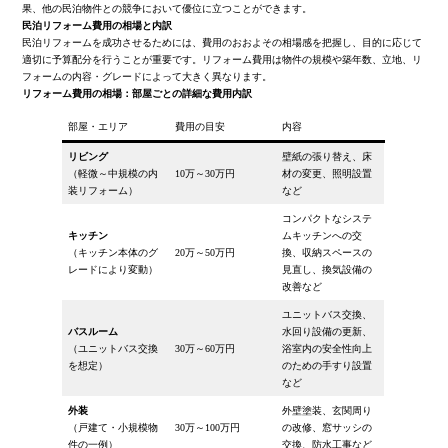
果、他の民泊物件との競争において優位に立つことができます。
民泊リフォーム費用の相場と内訳
民泊リフォームを成功させるためには、費用のおおよその相場感を把握し、目的に応じて
適切に予算配分を行うことが重要です。リフォーム費用は物件の規模や築年数、立地、リ
フォームの内容・グレードによって大きく異なります。
リフォーム費用の相場：部屋ごとの詳細な費用内訳
部屋・エリア
費用の目安
内容
リビング
壁紙の張り替え、床
（軽微～中規模の内
10万～30万円
材の変更、照明設置
装リフォーム）
など
コンパクトなシステ
キッチン
ムキッチンへの交
（キッチン本体のグ
20万～50万円
換、収納スペースの
レードにより変動）
見直し、換気設備の
改善など
ユニットバス交換、
バスルーム
水回り設備の更新、
（ユニットバス交換
30万～60万円
浴室内の安全性向上
を想定）
のための手すり設置
など
外装
外壁塗装、玄関周り
（戸建て・小規模物
30万～100万円
の改修、窓サッシの
件の一例）
交換、防水工事など