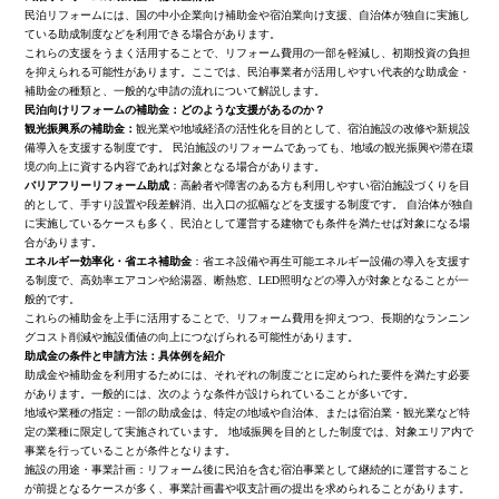
民泊リフォームには、国の中小企業向け補助金や宿泊業向け支援、自治体が独自に実施し
ている助成制度などを利用できる場合があります。
これらの支援をうまく活用することで、リフォーム費用の一部を軽減し、初期投資の負担
を抑えられる可能性があります。ここでは、民泊事業者が活用しやすい代表的な助成金・
補助金の種類と、一般的な申請の流れについて解説します。
民泊向けリフォームの補助金：どのような支援があるのか？
観光振興系の補助金：
観光業や地域経済の活性化を目的として、宿泊施設の改修や新規設
備導入を支援する制度です。 民泊施設のリフォームであっても、地域の観光振興や滞在環
境の向上に資する内容であれば対象となる場合があります。
バリアフリーリフォーム助成
：高齢者や障害のある方も利用しやすい宿泊施設づくりを目
的として、手すり設置や段差解消、出入口の拡幅などを支援する制度です。 自治体が独自
に実施しているケースも多く、民泊として運営する建物でも条件を満たせば対象になる場
合があります。
エネルギー効率化・省エネ補助金
：省エネ設備や再生可能エネルギー設備の導入を支援す
る制度で、高効率エアコンや給湯器、断熱窓、LED照明などの導入が対象となることが一
般的です。
これらの補助金を上手に活用することで、リフォーム費用を抑えつつ、長期的なランニン
グコスト削減や施設価値の向上につなげられる可能性があります。
助成金の条件と申請方法：具体例を紹介
助成金や補助金を利用するためには、それぞれの制度ごとに定められた要件を満たす必要
があります。一般的には、次のような条件が設けられていることが多いです。
地域や業種の指定：一部の助成金は、特定の地域や自治体、または宿泊業・観光業など特
定の業種に限定して実施されています。 地域振興を目的とした制度では、対象エリア内で
事業を行っていることが条件となります。
施設の用途・事業計画：リフォーム後に民泊を含む宿泊事業として継続的に運営すること
が前提となるケースが多く、事業計画書や収支計画の提出を求められることがあります。