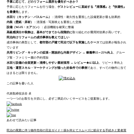
予算に応じて、どのリフォーム箇所を優先すべきか？
予算に応じたリフォームを行う場合、
ゲストレビューに直結する『清潔感』と『快適性』
を最優先
します。
水回り（キッチン・バスルーム）
：清掃性・耐久性を重視した設備更新が最も効果的
内装（壁紙・床材）
：清潔感・写真映えを重視した交換
設備（Wi-Fi・エアコン）
：必須機能を確実に整備
高級感演出や装飾は、基本ができてから段階的に
取り組むのが費用対効果が高いです。
民泊向けリフォームの成功事例を教えてほしい
成功事例の典型として、
都市部の戸建て民泊で以下を実施したケース
では効果が報告され
ています
共用リビング・キッチンの拡張
＋
開放的な内装デザイン
→
稼働率15～25%向上
、グルー
プ客・ファミリー層の予約増加
水回り設備の全面更新
＋
清掃しやすい素材採用
→
レビュー★4.5以上
、リピート率向上
立地・運営スキル・マーケティングが揃った好条件での事例
であり、すべての物件に当て
はまるとは限りません。
この記事を書いた人
代表取締役
浜谷 卓
一つ一つのお取引を大切にし、必ずご満足のいくサービスをご提案致します。
あわせて読みたい記事
民泊の廃業に伴う物件売却の完全ガイド！損を抑えてスムーズに処分する手続きと業者買