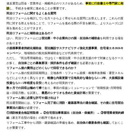
違反運営は罰金・営業停止・掲載停止のリスクがあるため、
事前に行政書士や専門家に相
談
し、手続きを確実に進めることが重要です。
民泊リフォームに関するよくある質問
民泊リフォームを検討している方々からよく寄せられる質問にお答えします。これらの質
問に対する答えを知ることで、リフォームを進める際の不安を解消し、よりスムーズに計
画を進めることができます。
民泊リフォームに補助金はあるの？
はい、民泊リフォームには
宿泊業・中小企業向けの国・自治体の補助金
を利用できる場合
があります。
小規模事業者持続化補助金
、
宿泊施設サステナビリティ強化支援事業
、
住宅省エネ2026キ
ャンペーン
、地域独自の観光振興補助金などが代表例です。
ただし、『民泊専用補助金』ではなく一般宿泊業・中小企業支援の中で対象となるケース
が多く、
自治体ごとの募集要項・採択条件を必ず確認
する必要があります。
リフォーム後の費用はどのくらいで回収できるのか？
リフォーム後の投資回収期間は、立地条件・リフォーム規模・稼働率改善幅・運営スキル
などにより大きく異なります。
軽微な内装更新で立地良好な場合なら1～2年、大規模設備
投資なら3～5年程度を目安
に考えるのが現実的です。
数ヶ月での回収は極めて稀
であり、事前の収益シミュレーションで『初期投資÷月間増収
益＝回収月数』を試算し、
最悪のシナリオも含めた資金計画
が重要です。
リフォーム後に必要な許可や届け出は？
民泊運営開始には、
リフォーム完了前に消防・建築基準法の適合確認、その後に住宅宿泊
事業法の届出
が必要です。
①消防検査合格証明取得
→
②住宅宿泊事業届出（自治体・保健所）
→
③管理業者契約締
結
（家主不在型の場合）の順序で進めます。
リフォーム工事中から消防・建築確認の準備を進め、
自治体の最新条例も確認
しておくこ
とが重要です。