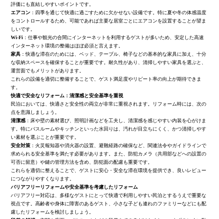
評価にも直結しやすいポイントです。
エアコン
：四季を通じて快適に過ごすために欠かせない設備です。特に夏や冬の体感温度
をコントロールするため、可能であれば主要な居室ごとにエアコンを設置することが望ま
しいです。
Wi‑Fi
：仕事や観光の合間にインターネットを利用するゲストが多いため、安定した高速
インターネット環境の整備はほぼ必須と言えます。
家具
：快適な滞在のためには、ベッド、テーブル、椅子などの基本的な家具に加え、十分
な収納スペースを確保することが重要です。耐久性があり、清掃しやすい家具を選ぶと、
運営面でもメリットがあります。
これらの設備を適切に整備することで、ゲスト満足度やリピート率の向上が期待できま
す。
快適で安全なリフォーム：清潔感と安全基準を重視
民泊においては、快適さと安全性の両立が非常に重視されます。リフォーム時には、次の
点を意識しましょう。
清潔感
：床や壁の素材選び、照明計画などを工夫し、清潔感を感じやすい内装を心がけま
す。特にバスルームやキッチンといった水回りは、汚れが目立ちにくく、かつ清掃しやす
い素材を選ぶことが重要です。
安全対策
：火災報知器や消火器の設置、避難経路の確保など、関連法令やガイドラインで
求められる安全基準を満たす必要があります。また、防犯カメラ（共用部などへの設置の
可否に留意）や鍵の管理方法を含め、防犯面の配慮も重要です。
これらを適切に整えることで、ゲストに安心・安全な滞在環境を提供でき、良いレビュー
につながりやすくなります。
バリアフリーリフォームや安全基準を考慮したリフォーム
バリアフリー対応は、多様なゲストにとって快適で利用しやすい民泊とするうえで重要な
視点です。高齢者や身体に障害のあるゲスト、小さな子ども連れのファミリーなどにも配
慮したリフォームを検討しましょう。