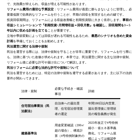
で、光熱費が抑えられ、収益が増える可能性があります。
リフォーム費用の適切な予算設定
：リフォーム費用が過度に膨らまないように管理し、必
要最低限で効果的なリフォームを行うことが、早期の回収を実現するための鍵です。
投資回収期間は、リフォームによる収益改善幅と初期投資額に大きく依存します。
事前の
収益シミュレーションで『初期投資÷月間増収益＝回収月数』を確認し、回収期間を3～5
年以内に収める計画を立てる
ことが重要です。
立地や季節変動によっては回収が遅れる可能性もあるため、
最悪のシナリオも含めた資金
計画
を準備しておくことをお勧めします。
民泊運営に関する法律や規制
民泊を運営する際には、法律や規制を守ることが非常に重要です。リフォームを行う際に
も、法律に基づいた改修が求められます。本章では、民泊運営に関する主な法律や規制、
リフォーム後に必要な許可や届け出について解説します。
民泊リフォームに必要な法的な許可や規制について
民泊を運営するためには、特定の法律や規制を遵守する必要があります。主に以下の法的
要件が関わってきます。
必要な手続き・確認
法律・規制
詳細
事項
自治体への届出受
年間180日以内営業、
住宅宿泊事業法（民
理、住宅宿泊管理業
届出受理後に管理状
泊新法）
者の選定
況の報告義務が発生
2025年改正で4号特例
用途変更確認（200㎡
縮小・省エネ基準義
超の場合）、構造計
建築基準法
務化。リフォーム規
算（4号特例対象外の
模によっては確認申