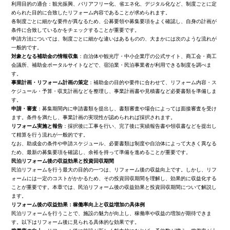
利用目的の適合：観光振興、バリアフリー化、省エネ化、デジタル化など、制度ごとに定
められた目的に合致したリフォーム内容であることが求められます。
各制度ごとに細かな要件が異なるため、公募要領や募集要項をよく確認し、自身の計画が
条件に合致しているかをチェックすることが重要です。
申請方法については、制度ごとに細かな違いはあるものの、大まかには次のような流れが
一般的です。
対象となる補助金の情報収集
：自治体や観光庁・中小企業庁の公式サイト、商工会・商工
会議所、補助金ポータルサイトなどで、宿泊業・民泊事業者が利用できる制度を調べま
す。
事業計画・リフォーム計画の策定
：補助金の目的や要件に合わせて、リフォーム内容・ス
ケジュール・予算・収支計画などを整理し、事業計画書や見積書など必要書類を準備しま
す。
申請・審査
：募集期間内に申請書類を提出し、書類審査や場合によっては面接審査を受け
ます。条件を満たし、事業計画の実現性が認められれば採択されます。
リフォーム実施と報告
：採択後に工事を行い、完了後に実績報告書や領収書などを提出し
て精算を行う流れが一般的です。
なお、助成金の条件や申請スケジュール、必要書類は制度や自治体によって大きく異なる
ため、最新の募集要項を確認し、余裕を持って準備を進めることが重要です。
民泊リフォーム後の収益効果と投資回収期間
民泊リフォームを行う最大の目的の一つは、リフォーム後の収益向上です。しかし、リフ
ォームには一定のコストがかかるため、その投資回収期間を理解し、効果的に収益化する
ことが重要です。本章では、民泊リフォーム後の収益効果と投資回収期間について解説し
ます。
リフォーム後の収益効果：稼働率向上と収益増加の具体例
民泊リフォームを行うことで、施設の魅力が向上し、稼働率や収益の増加が期待できま
す。以下はリフォーム後に見られる具体的な効果です。