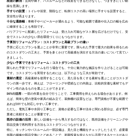
段差の解消
：玄関や廊下、バスルームなどの段差をできるだけなくし、つまずきにくい動
線を意識します。
手すりの設置
：トイレや浴室、階段など、転倒リスクの高い場所に手すりを設置すると、
安全性が高まります。
十分な通路幅
：車椅子やベビーカーが通れるよう、可能な範囲で通路や出入口の幅を広め
に確保することも有効です。
バリアフリーに配慮したリフォームは、受け入れ可能なゲスト層を広げるだけでなく、安
全でストレスの少ない滞在環境づくりにもつながります。
予算別リフォームプラン：コストダウンと高級プランの違い
予算に応じたプランを選ぶことが非常に重要です。限られた予算で最大の効果を得るため
のコストダウンの工夫と、予算を多くかけて高級感を演出する方法の違いについて見てい
きましょう。
少ない予算でできるリフォーム：コストダウンの工夫
限られた予算でリフォームを行う場合でも、十分に魅力的な施設を作り上げることは可能
です。コストダウンを実現するためには、以下のような工夫が有効です。
素材の選定
：高級素材を使用することなく、見た目を良くする素材を選ぶことがコストダ
ウンの第一歩です。例えば、フローリングや壁紙などの内装は、比較的安価な素材でもデ
ザイン性のあるものを選ぶことができます。
DIYの活用
：一部の作業を自分で行うことで、工事費用を抑えられる場合があります。例
えば、簡単な壁の塗装や家具の組み立て、装飾棚の設置などは、専門資格が不要な範囲で
あればDIYでも対応しやすい工事です。
ただし、電気工事や水回り工事など、資格が必要な工事や法令と関わる部分は、必ず専門
業者に依頼することが重要です。
既存の設備の活用
：新しい設備を一から導入するのではなく、既存設備をクリーニングや
部品交換で再利用する方法もコストダウンにつながります。
特に、キッチンやバスルームの一部設備は、見た目と機能をチェックしたうえで、必要最
低限の補修や部品交換にとどめることで、初期投資を抑えながら活用できるケースがあり