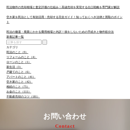
民泊物件の売却相場と査定評価の仕組み｜高値売却を実現する出口戦略を専門家が解説
空き家を民泊として有効活用・売却する完全ガイド！知っておくべき法律と買取のポイン
ト
民泊の撤退・廃業にかかる費用相場と内訳！損をしないための手続きと物件処分法
新着記事一覧
カテゴリ
民泊のこと（9）
リフォームのこと（4）
ローンのこと（1）
新生活（3）
戸建てのこと（6）
アパートのこと（41）
空き家のこと（42）
相続のこと（75）
お金のこと（111）
不動産売却のコツ（181）
お問い合わせ
Contact