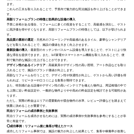
ます。
これらの工夫を取り入れることで、予算内で魅力的な民泊施設を作り上げることができま
す。
高額リフォームプランの特徴と効果的な設備の導入
予算に余裕がある場合、リフォームに多くの投資をすることで、高級感を演出し、ゲスト
に高評価を得やすくなります。高額リフォームプランの特徴としては、以下が挙げられま
す。
高品質の素材の選定
：天然木のフローリングや高級感のあるタイル、豪華なシャンデリア
などを取り入れることで、施設の価値を大きく向上させます。
最新設備の導入
：最新型のキッチンやバスルーム設備を導入することで、ゲストにより快
適な滞在を提供できます。また、IoT家電やスマートホーム機能を取り入れることで、便
利で魅力的な施設に仕上げることができます。
デザイン性のあるインテリア
：高級家具やデザイン性の高い照明、アート作品などを取り
入れることで、施設のブランド価値が向上します。
高額なリフォームを行うことで、デザイン性や快適性が向上し、ゲストから高い評価を得
られれば、リピーターや口コミによる集客が期待できます。
また、特別感のある設備やデザイン性の高いインテリアを備えた物件は、周辺相場の中で
も上限に近い料金設定や、一般的な物件よりやや高めの料金設定を検討できる可能性があ
ります。
ただし、実際の料金はエリアの需要動向や競合物件の水準、レビュー評価などを踏まえて
慎重に決めることが重要です。
民泊リフォームの成功事例と失敗事例
民泊リフォームを成功させるためには、実際の成功事例や失敗事例を参考にすることが非
常に有益です。
⭕️成功事例：リフォーム後に集客が増えたケース
成功したリフォーム事例では、施設の魅力が向上した結果として、集客や稼働率が改善し